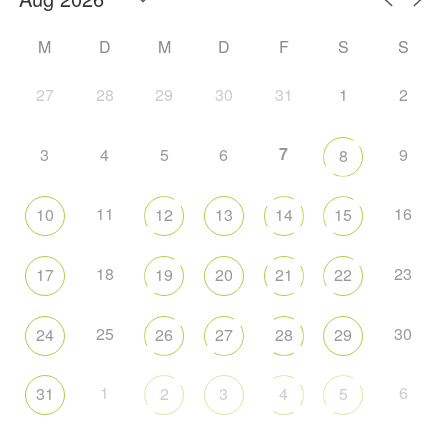
M
D
M
D
F
S
S
27
28
29
30
31
1
2
7
3
4
5
6
9
8
11
16
10
12
13
14
15
18
23
17
19
20
21
22
25
30
24
26
27
28
29
1
6
31
2
3
4
5