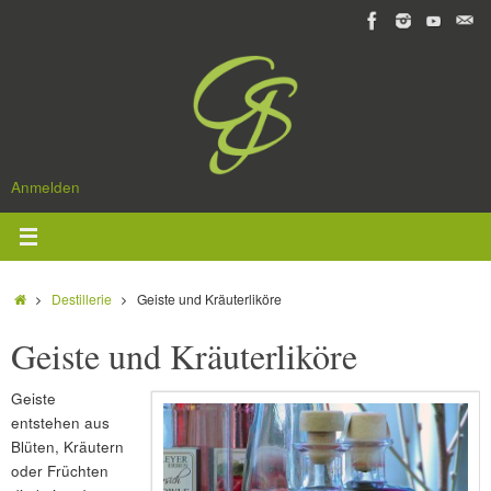
Zum
Inhalt
springen
Anmelden
Start
Destillerie
Geiste und Kräuterliköre
Geiste und Kräuterliköre
Geiste
entstehen aus
Blüten, Kräutern
oder Früchten