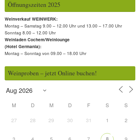
Öffnungszeiten 2025
Weinverkauf WEINWERK:
Montag – Samstag 9.00 – 12.00 Uhr und 13.00 – 17.00 Uhr
Sonntag 8.00 – 12.00 Uhr
Weinladen Cochem/Weinlounge
(Hotel Germania):
Montag – Sonntag von 09.00 – 18.00 Uhr
Weinproben – jetzt Online buchen!
M
D
M
D
F
S
S
27
28
29
30
31
1
2
3
4
5
6
7
8
9