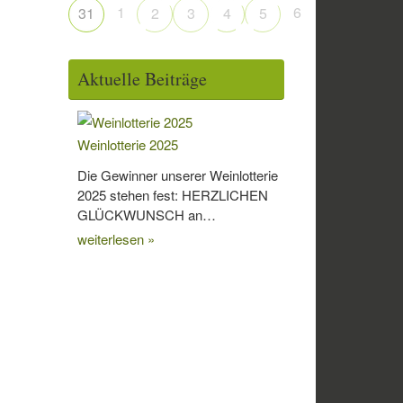
1
6
31
2
3
4
5
Aktuelle Beiträge
Weinlotterie 2025
Die Gewinner unserer Weinlotterie
2025 stehen fest: HERZLICHEN
GLÜCKWUNSCH an…
weiterlesen »