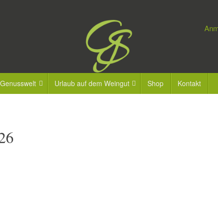
Anm
 Genusswelt
Urlaub auf dem Weingut
Shop
Kontakt
 26