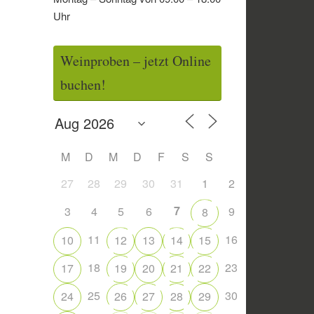
Uhr
Weinproben – jetzt Online
buchen!
M
D
M
D
F
S
S
27
28
29
30
31
1
2
7
3
4
5
6
9
8
11
16
10
12
13
14
15
18
23
17
19
20
21
22
25
30
24
26
27
28
29