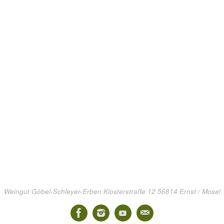
Weingut Göbel-Schleyer-Erben Klosterstraße 12 56814 Ernst / Mosel