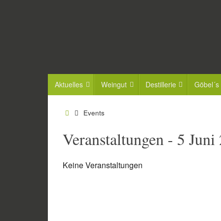
Zum
Inhalt
springen
Zum
Aktuelles
Weingut
Destillerie
Göbel´s
Inhalt
springen
Start
Events
Veranstaltungen - 5 Juni
Keine Veranstaltungen