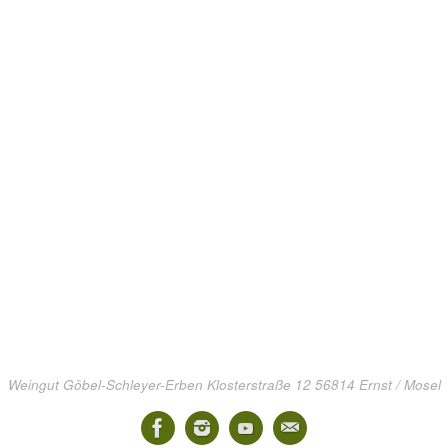
Weingut Göbel-Schleyer-Erben Klosterstraße 12 56814 Ernst / Mosel