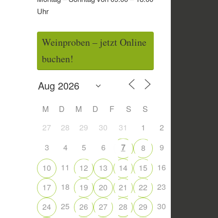
Uhr
Weinproben – jetzt Online
buchen!
M
D
M
D
F
S
S
27
28
29
30
31
1
2
3
4
5
6
7
9
8
11
16
10
12
13
14
15
18
23
17
19
20
21
22
25
30
24
26
27
28
29