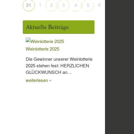
1
6
31
2
3
4
5
Aktuelle Beiträge
Weinlotterie 2025
Die Gewinner unserer Weinlotterie
2025 stehen fest: HERZLICHEN
GLÜCKWUNSCH an…
weiterlesen »