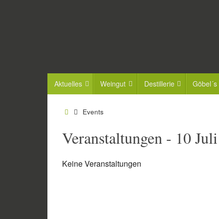
Zum
Inhalt
springen
Zum
Aktuelles
Weingut
Destillerie
Göbel´s
Inhalt
springen
Start
Events
Veranstaltungen - 10 Juli
Keine Veranstaltungen