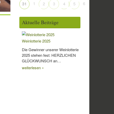
1
6
31
2
3
4
5
Aktuelle Beiträge
Weinlotterie 2025
Die Gewinner unserer Weinlotterie
2025 stehen fest: HERZLICHEN
GLÜCKWUNSCH an…
weiterlesen »
Office 365
Outlook Live