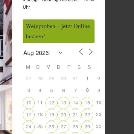
Uhr
Weinproben – jetzt Online
buchen!
M
D
M
D
F
S
S
27
28
29
30
31
1
2
8
3
4
5
6
7
9
11
16
10
12
13
14
15
18
23
17
19
20
21
22
25
30
24
26
27
28
29