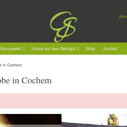
Anm
 Genusswelt
Urlaub auf dem Weingut
Shop
Kontakt
e in Cochem
obe in Cochem