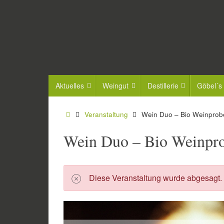
Zum
Inhalt
springen
Zum
Aktuelles
Weingut
Destillerie
Göbel´s
Inhalt
springen
Start
Veranstaltung
Wein Duo – Bio Weinprob
Wein Duo – Bio Weinpr
Diese Veranstaltung wurde abgesagt.