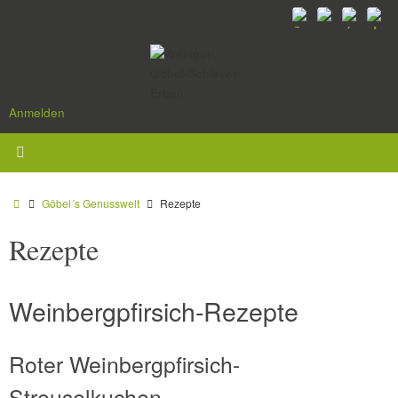
Zum
Inhalt
springen
Anmelden
Start
Göbel´s Genusswelt
Rezepte
Rezepte
Weinbergpfirsich-Rezepte
Roter Weinbergpfirsich-
Streuselkuchen