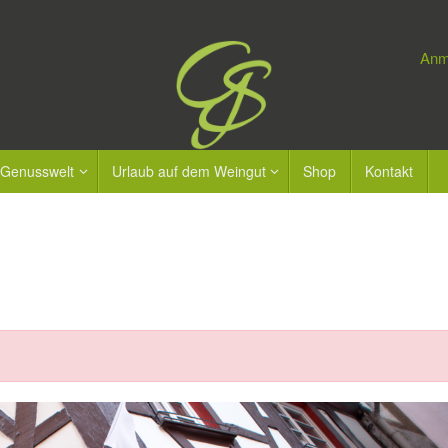
Anm
 Genusswelt
Urlaub auf dem Weingut
Shop
Kontakt