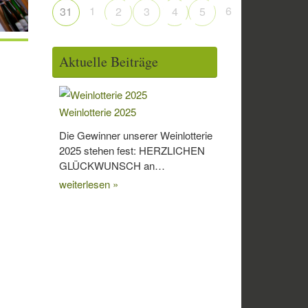
1
6
31
2
3
4
5
Aktuelle Beiträge
Weinlotterie 2025
Die Gewinner unserer Weinlotterie
2025 stehen fest: HERZLICHEN
GLÜCKWUNSCH an…
weiterlesen »
Office 365
Outlook Live