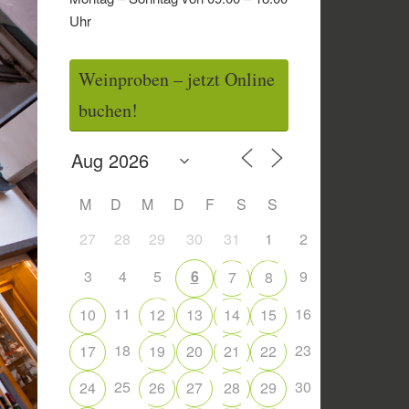
Uhr
Weinproben – jetzt Online
buchen!
M
D
M
D
F
S
S
27
28
29
30
31
1
2
3
4
5
6
9
7
8
11
16
10
12
13
14
15
18
23
17
19
20
21
22
25
30
24
26
27
28
29