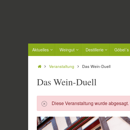
Zum
Inhalt
springen
Zum
Aktuelles
Weingut
Destillerie
Göbel´s
Inhalt
springen
Start
Veranstaltung
Das Wein-Duell
Das Wein-Duell
Diese Veranstaltung wurde abgesagt.