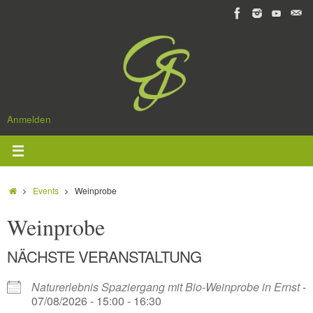
Zum
Inhalt
springen
Anmelden
Start
Events
Weinprobe
Weinprobe
NÄCHSTE VERANSTALTUNG
Naturerlebnis Spaziergang mit Bio-Weinprobe in Ernst
-
07/08/2026 - 15:00 - 16:30