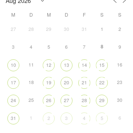
M
D
M
D
F
S
S
27
28
29
30
31
1
2
8
3
4
5
6
7
9
11
16
10
12
13
14
15
18
23
17
19
20
21
22
25
30
24
26
27
28
29
1
6
31
2
3
4
5