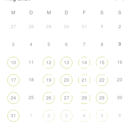
M
D
M
D
F
S
S
27
28
29
30
31
1
2
9
3
4
5
6
7
8
11
16
10
12
13
14
15
18
23
17
19
20
21
22
25
30
24
26
27
28
29
1
6
31
2
3
4
5