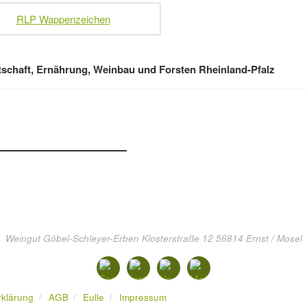
tschaft, Ernährung, Weinbau und Forsten Rheinland-Pfalz
Weingut Göbel-Schleyer-Erben Klosterstraße 12 56814 Ernst / Mosel
rklärung
AGB
Eulle
Impressum