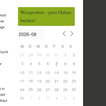
Weinproben – jetzt Online
hört
buchen!
ner
nge
M
D
M
D
F
S
S
Frucht
27
28
29
30
31
1
2
3
4
5
6
7
9
ur
8
11
16
10
12
13
14
15
18
23
17
19
20
21
22
 in
25
30
24
26
27
28
29
utet
1
6
31
2
3
4
5
ebaut