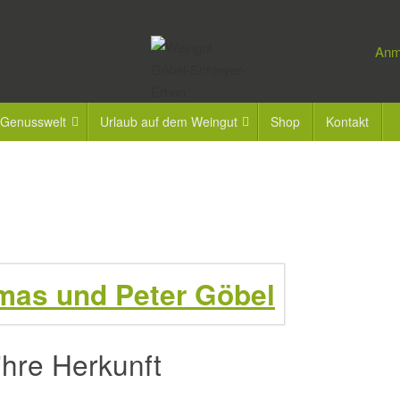
Anm
 Genusswelt
Urlaub auf dem Weingut
Shop
Kontakt
hre Herkunft