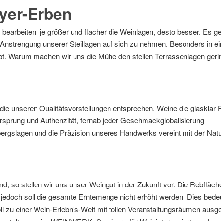
yer-Erben
earbeiten; je größer und flacher die Weinlagen, desto besser. Es ge
e Anstrengung unserer Steillagen auf sich zu nehmen. Besonders in ei
gibt. Warum machen wir uns die Mühe den steilen Terrassenlagen geri
die unseren Qualitätsvorstellungen entsprechen. Weine die glasklar 
sprung und Authenzität, fernab jeder Geschmackglobalisierung
nbergslagen und die Präzision unseres Handwerks vereint mit der Nat
nd, so stellen wir uns unser Weingut in der Zukunft vor. Die Rebfläche
, jedoch soll die gesamte Erntemenge nicht erhöht werden. Dies bede
ll zu einer Wein-Erlebnis-Welt mit tollen Veranstaltungsräumen ausg