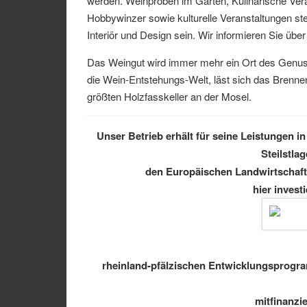
werden. Weinproben im Garten, Kulinarische Ve
Hobbywinzer sowie kulturelle Veranstaltungen s
Interiör und Design sein. Wir informieren Sie übe
Das Weingut wird immer mehr ein Ort des Genusse
die Wein-Entstehungs-Welt, läst sich das Brennen
größten Holzfasskeller an der Mosel.
Unser Betrieb erhält für seine Leistungen
Steilstla
den Europäischen Landwirtschaft
hier invest
rheinland-pfälzischen Entwicklungsprogr
mitfinanzi