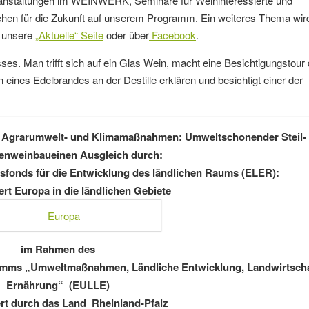
ranstaltungen im WEINWERK, Seminare für Weininteressierte und
tehen für die Zukunft auf unserem Programm. Ein weiteres Thema wir
r unsere
„Aktuelle“ Seite
oder über
Facebook
.
s. Man trifft sich auf ein Glas Wein, macht eine Besichtigungstour
 eines Edelbrandes an der Destille erklären und besichtigt einer der
 in Agrarumwelt- und Klimamaßnahmen: Umweltschonender Steil-
genweinbaueinen Ausgleich durch:
sfonds für die Entwicklung des ländlichen Raums (ELER):
iert Europa in die ländlichen Gebiete
im Rahmen des
amms „Umweltmaßnahmen, Ländliche Entwicklung, Landwirtscha
Ernährung“ (EULLE)
ert durch das Land Rheinland-Pfalz