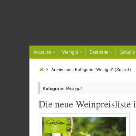
Zum
Inhalt
springen
Zum
Aktuelles
Weingut
Destillerie
Göbel´s
Inhalt
springen
Start
Archiv nach Kategorie "Weingut"
(Seite 4)
Kategorie:
Weingut
Die neue Weinpreisliste i