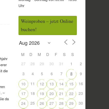
Uhr
Weinproben – jetzt Online
buchen!
M
D
M
D
F
S
S
hjahr
27
28
29
30
31
1
2
serer
t die
3
4
5
6
7
8
9
11
16
10
12
13
14
15
eren
. –
18
23
17
19
20
21
22
Sie da
25
30
24
26
27
28
29