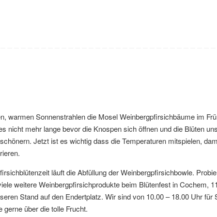
en, warmen Sonnenstrahlen die Mosel Weinbergpfirsichbäume im Frü
t es nicht mehr lange bevor die Knospen sich öffnen und die Blüten un
schönern. Jetzt ist es wichtig dass die Temperaturen mitspielen, dami
rieren.
irsichblütenzeit läuft die Abfüllung der Weinbergpfirsichbowle. Probi
viele weitere Weinbergpfirsichprodukte beim Blütenfest in Cochem, 11
nseren Stand auf den Endertplatz. Wir sind von 10.00 – 18.00 Uhr für 
 gerne über die tolle Frucht.