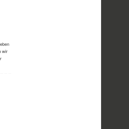
Reben
 wir
r