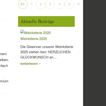
1
6
31
2
3
4
5
Aktuelle Beiträge
Weinlotterie 2025
Die Gewinner unserer Weinlotterie
2025 stehen fest: HERZLICHEN
einem
GLÜCKWUNSCH an…
eiben.
weiterlesen »
infach
remium