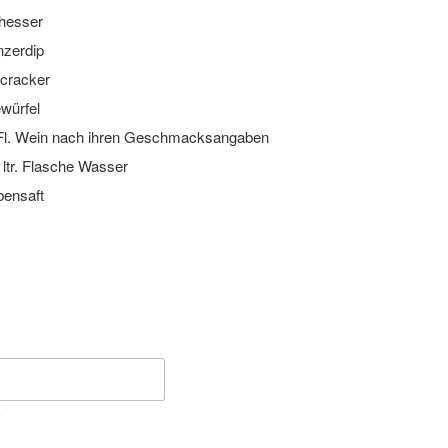
hesser
nzerdip
cracker
würfel
Fl. Wein nach ihren Geschmacksangaben
 ltr. Flasche Wasser
bensaft
e