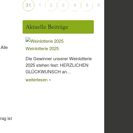
1
6
31
2
3
4
5
Aktuelle Beiträge
Alle
Weinlotterie 2025
Die Gewinner unserer Weinlotterie
2025 stehen fest: HERZLICHEN
GLÜCKWUNSCH an…
weiterlesen »
rag ist