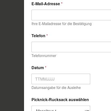
E-Mail-Adresse
*
Ihre E-Mailadresse für die Bestätigung
Telefon
*
Telefonnummer
G
Datum
*
e
s
c
h
m
Datumsangabe für die Ausleihe
a
c
Picknick-Rucksack auswählen
k
s
r