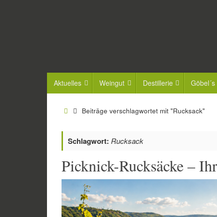
Zum
Inhalt
springen
Zum
Aktuelles
Weingut
Destillerie
Göbel´s
Inhalt
springen
Start
Beiträge verschlagwortet mit "Rucksack"
Schlagwort:
Rucksack
Picknick-Rucksäcke – Ih