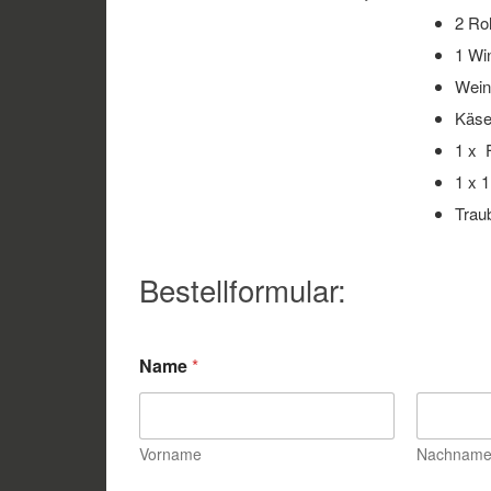
2 Ro
1 Wi
Wein
Käse
1 x 
1 x 1
Trau
Bestellformular:
Name
*
Vorname
Nachnam