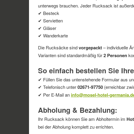
unterwegs brauchen. Jeder Rucksack ist außerde
✔ Besteck
✔ Servietten
✔ Gläser
✔ Wanderkarte
Die Rucksäcke sind
vorgepackt
– individuelle Ä
Varianten sind standardmäßig für
2 Personen
kon
So einfach bestellen Sie Ih
✔ Füllen Sie das untenstehende Formular aus un
✔ Telefonisch unter
02671-97750
(erreichbar zwi
✔ Per E-Mail an
info@mosel-hotel-germania.d
Abholung & Bezahlung:
Ihr Rucksack können Sie am Abholtermin im
Hot
bei der Abholung komplett zu errichten.