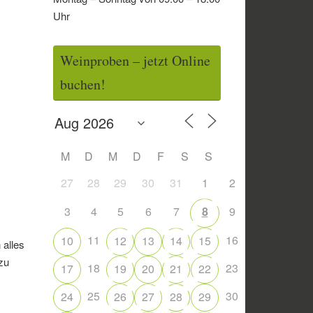
Uhr
Weinproben – jetzt Online
buchen!
M
D
M
D
F
S
S
27
28
29
30
31
1
2
3
4
5
6
7
8
9
11
16
10
12
13
14
15
 alles
zu
18
23
17
19
20
21
22
25
30
24
26
27
28
29