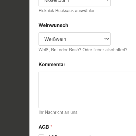
i
Picknick-Rucksack auswählen
c
h
t
Weinwunsch
u
n
g
P
Weiß, Rot oder Rosé? Oder lieber alkoholfrei?
i
c
k
Kommentar
n
i
c
k
-
R
u
c
Ihr Nachricht an uns
k
s
a
AGB
*
c