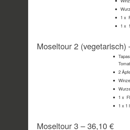
Winz
Wurz
1 x 
1 x 
Moseltour 2 (vegetarisch) 
Tapas
Tomat
2 Äpfe
Winze
Wurze
1 x F
1 x 1 
Moseltour 3 – 36,10 €