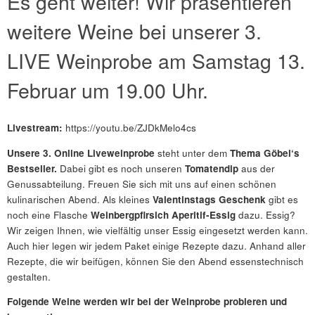
Es geht weiter! Wir präsentieren
weitere Weine bei unserer 3.
LIVE Weinprobe am Samstag 13.
Februar um 19.00 Uhr.
Livestream:
https://youtu.be/ZJDkMelo4cs
Unsere 3. Online Liveweinprobe
steht unter dem
Thema Göbel‘s
Bestseller.
Dabei gibt es noch unseren
Tomatendip
aus der
Genussabteilung. Freuen Sie sich mit uns auf einen schönen
kulinarischen Abend. Als kleines
Valentinstags Geschenk
gibt es
noch eine Flasche
Weinbergpfirsich Aperitif-Essig
dazu. Essig?
Wir zeigen Ihnen, wie vielfältig unser Essig eingesetzt werden kann.
Auch hier legen wir jedem Paket einige Rezepte dazu. Anhand aller
Rezepte, die wir beifügen, können Sie den Abend essenstechnisch
gestalten.
Folgende Weine werden wir bei der Weinprobe probieren und