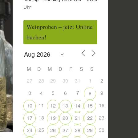
Uhr
Weinproben – jetzt Online
buchen!
M
D
M
D
F
S
S
27
28
29
30
31
1
2
7
3
4
5
6
9
8
11
16
10
12
13
14
15
18
23
17
19
20
21
22
25
30
24
26
27
28
29
h