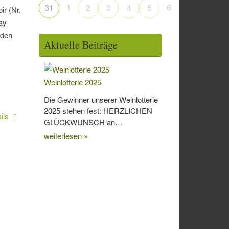
1
6
31
2
3
4
5
ir (Nr.
ay
nden
Aktuelle Beiträge
Weinlotterie 2025
Die Gewinner unserer Weinlotterie
2025 stehen fest: HERZLICHEN
ils
GLÜCKWUNSCH an…
weiterlesen »