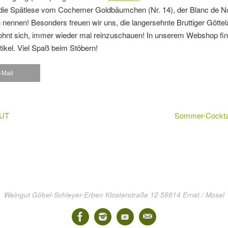
B. die Spätlese vom Cochemer Goldbäumchen (Nr. 14), der Blanc de No
u nennen! Besonders freuen wir uns, die langersehnte Bruttiger Göttel
 lohnt sich, immer wieder mal reinzuschauen! In unserem Webshop fi
ikel. Viel Spaß beim Stöbern!
-Mail
UT
Sommer-Cockta
Weingut Göbel-Schleyer-Erben Klosterstraße 12 56814 Ernst / Mosel