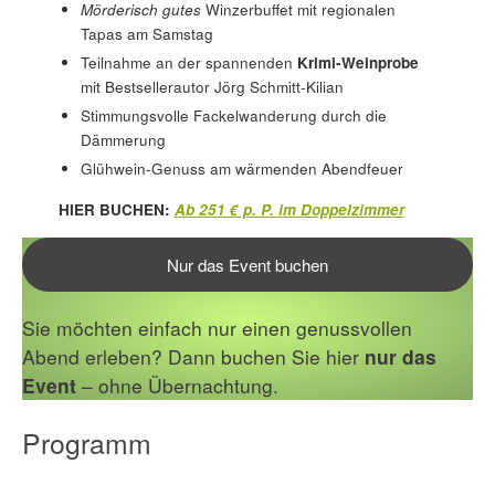
Mörderisch gutes
Winzerbuffet mit regionalen
Tapas am Samstag
Teilnahme an der spannenden
Krimi-Weinprobe
mit Bestsellerautor Jörg Schmitt-Kilian
Stimmungsvolle Fackelwanderung durch die
Dämmerung
Glühwein-Genuss am wärmenden Abendfeuer
HIER BUCHEN:
Ab 251 € p. P. im Doppelzimmer
Nur das Event buchen
Sie möchten einfach nur einen genussvollen
Abend erleben? Dann buchen Sie hier
nur das
Event
– ohne Übernachtung.
Programm